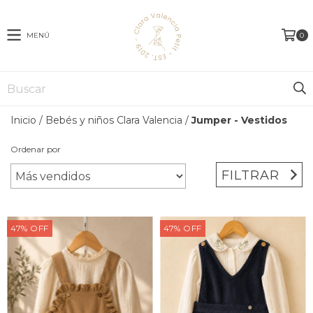
MENÚ
0
Inicio
/
Bebés y niños Clara Valencia
/
Jumper - Vestidos
Ordenar por
FILTRAR
47
%
OFF
47
%
OFF