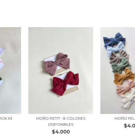
ACK X3
MOÑO PETIT - 8 COLORES
MOÑO FELI
DISPONIBLES
$4.
$4.000