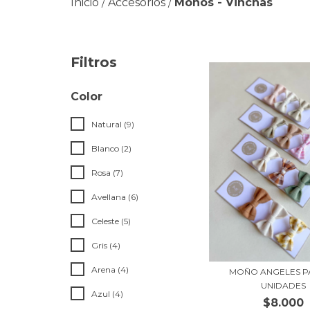
Inicio
Accesorios
Moños - Vinchas
/
/
Filtros
Color
Natural (9)
Blanco (2)
Rosa (7)
Avellana (6)
Celeste (5)
Gris (4)
Arena (4)
MOÑO ANGELES P
UNIDADES
Azul (4)
$8.000