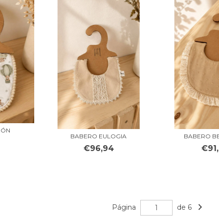
PÓN
BABERO EULOGIA
BABERO B
€96,94
€91
Página
de 6