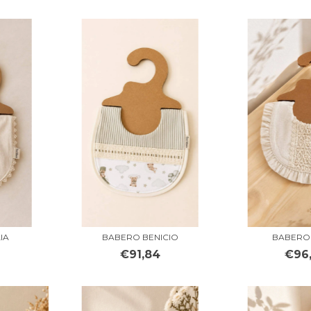
IA
BABERO BENICIO
BABERO
€91,84
€96