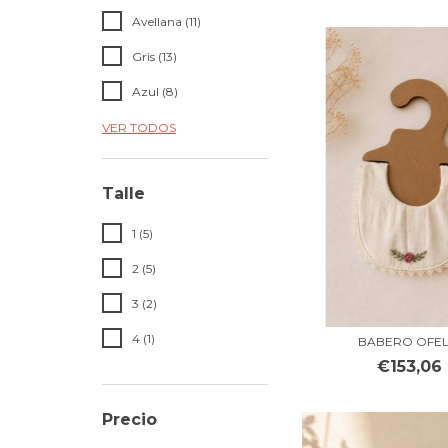
Avellana (11)
Gris (13)
Azul (8)
VER TODOS
Talle
1 (5)
2 (5)
3 (2)
4 (1)
BABERO OFEL
€153,06
Precio