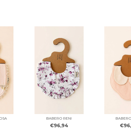
ROSA
BABERO RENI
BABERO
€96,94
€96